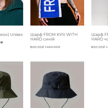
еон) Unisex
Шарф FROM KYIV WITH
Шарф F
HARD синій
HARD ч
0
₴
800.00
₴
1 400.00
₴
800.00
₴
1