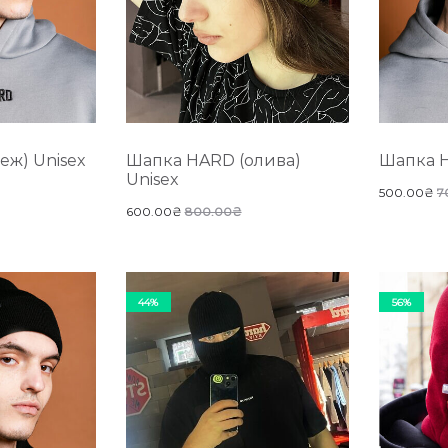
еж) Unisex
Шапка HARD (олива)
Шапка H
Unisex
500.00
₴
7
600.00
₴
800.00
₴
44%
56%