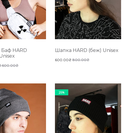
+ Баф HARD
Шапка HARD (беж) Unisex
Unisex
600.00
₴
800.00
₴
1 600.00
₴
25%