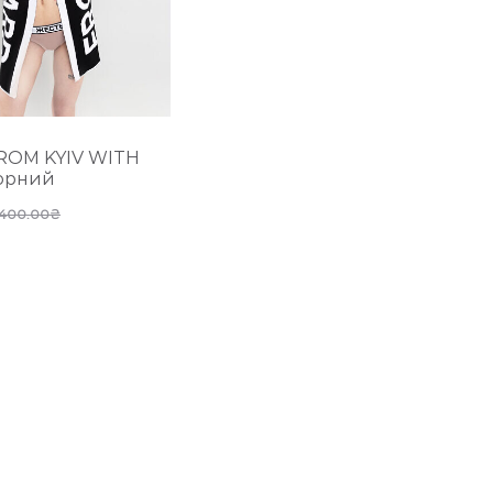
ROM KYIV WITH
орний
 400.00
₴