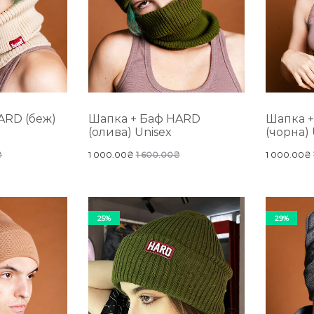
ARD (беж)
Шапка + Баф HARD
Шапка 
(олива) Unisex
(чорна) 
₴
1 000.00
₴
1 600.00
₴
1 000.00
₴
25%
29%