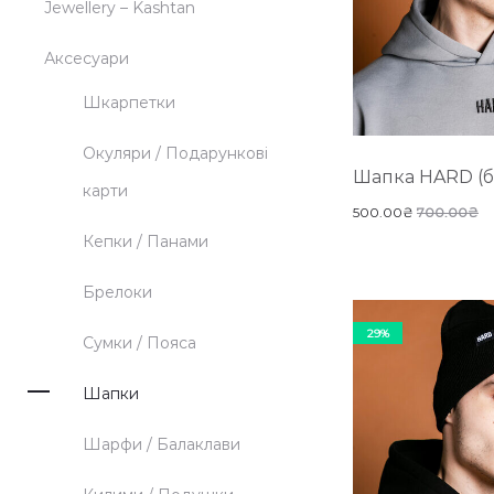
Jewellery – Kashtan
Аксесуари
Шкарпетки
Окуляри / Подарункові
Шапка HARD (б
карти
500.00
₴
700.00
₴
Кепки / Панами
Брелоки
29%
Сумки / Пояса
Шапки
Шарфи / Балаклави