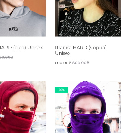
ARD (сіра) Unisex
Шапка HARD (чорна)
Unisex
00.00
₴
600.00
₴
800.00
₴
56%