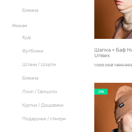
Білизна
Жінкам
Худі
Шапка + Баф H
Футболки
Unisex
Штани / Шорти
1 000.00
₴
1 600.00
Білизна
Лонгі / Світшоти
29%
Куртки / Дощовики
Подарунки / стікери