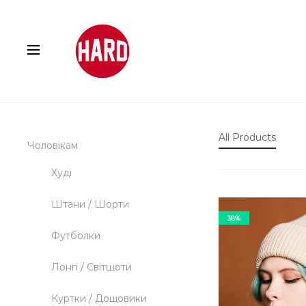
e
All Products
Чоловікам
Худі
e
Штани / Шорти
38%
Футболки
Лонгі / Світшоти
Куртки / Дощовики