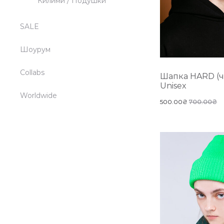
Килими / Подушки
SALE
Шоурум
Collabs
Шапка HARD (ч
Unisex
Worldwide
500.00
₴
700.00
₴