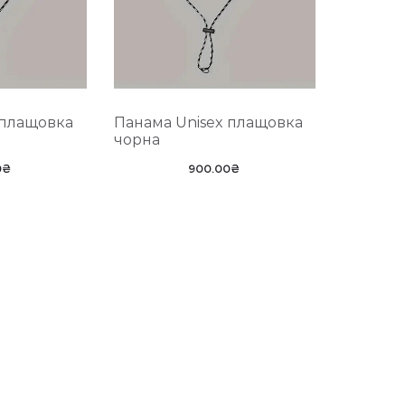
 плащовка
Панама Unisex плащовка
чорна
0
₴
900.00
₴