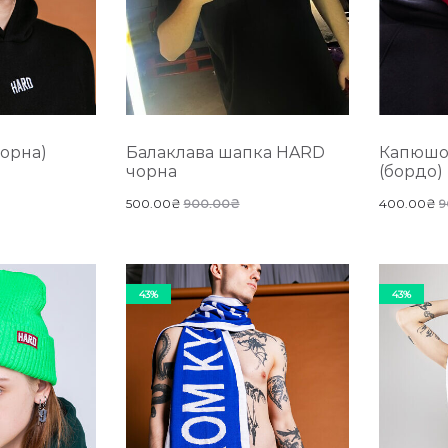
орна)
Балаклава шапка HARD
Капюшон
чорна
(бордо)
500.00
₴
900.00
₴
400.00
₴
9
43%
43%