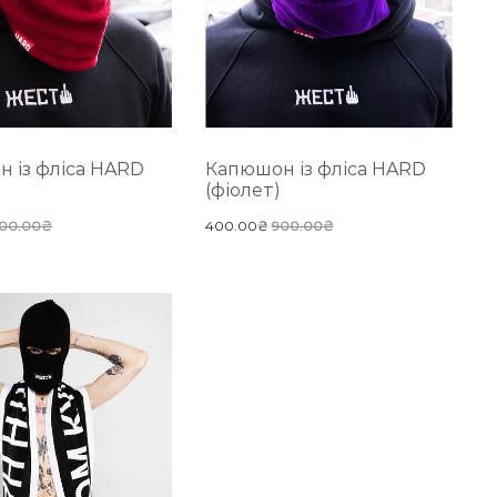
 із фліса HARD
Капюшон із фліса HARD
(фіолет)
00.00
₴
400.00
₴
900.00
₴