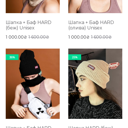
Шапка + Баф HARD
Шапка + Баф HARD
(беж) Unisex
(олива) Unisex
1 000.00
₴
1 600.00
₴
1 000.00
₴
1 600.00
₴
38%
25%