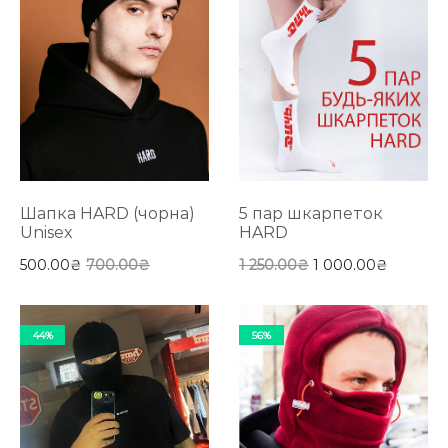
Шапка HARD (чорна)
5 пар шкарпеток
Unisex
HARD
500.00
₴
700.00
₴
1 250.00
₴
1 000.00
₴
44%
56%