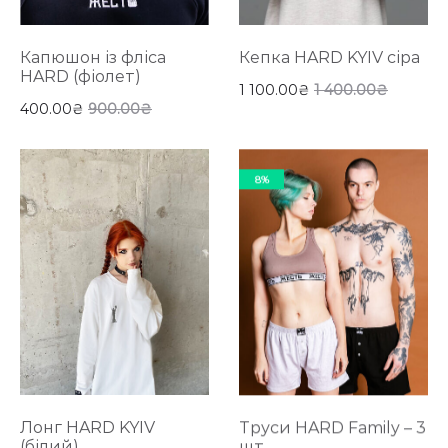
Капюшон із фліса
Кепка HARD KYIV сіра
HARD (фіолет)
1 100.00
₴
1 400.00
₴
400.00
₴
900.00
₴
8%
Лонг HARD KYIV
Труси HARD Fаmily – 3
(білий)
шт