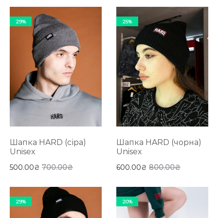
29%
25%
Шапка HARD (сіра)
Шапка HARD (чорна)
Unisex
Unisex
500.00
₴
700.00
₴
600.00
₴
800.00
₴
29%
20%