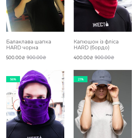
Балаклава шапка
Капюшон із фліса
HARD чорна
HARD (бордо)
500.00
₴
900.00
₴
400.00
₴
900.00
₴
56%
21%