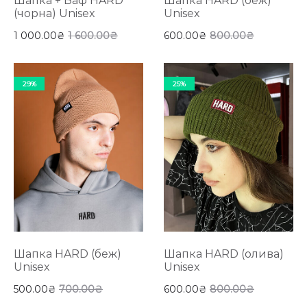
Шапка + Баф HARD
Шапка HARD (беж)
(чорна) Unisex
Unisex
1 000.00
₴
1 600.00
₴
600.00
₴
800.00
₴
29%
25%
Шапка HARD (беж)
Шапка HARD (олива)
Unisex
Unisex
500.00
₴
700.00
₴
600.00
₴
800.00
₴