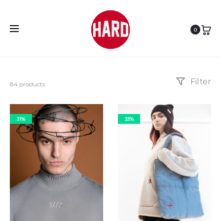
e
0
e
Filter
84 products
31%
33%