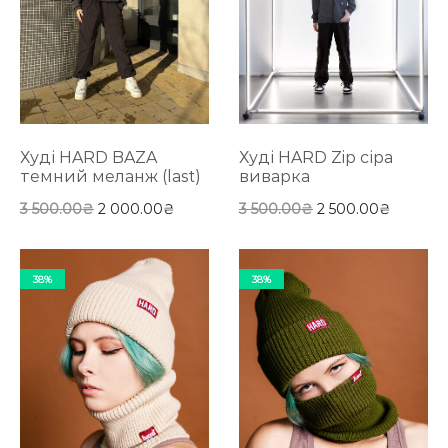
Худі HARD BAZA
Худі HARD Zip сіра
темний меланж (last)
виварка
3 500.00
₴
2 000.00
₴
3 500.00
₴
2 500.00
₴
38%
38%