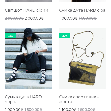
Світшот HARD сірий
Сумка дута HARD сіра
2 900.00
₴
2 000.00
₴
1 000.00
₴
1 500.00
₴
33%
27%
Сумка дута HARD
Сумка спортивна –
чорна
жовта
1 000.00
₴
1 500.00
₴
1 100.00
₴
1 500.00
₴