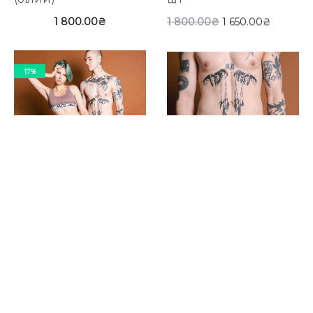
1 800.00
₴
1 800.00
₴
1 650.00
₴
17%
Труси HARD Fаmily – 5
Труси HARD Fаmily
шт
(меланж)
3 000.00
₴
2 500.00
₴
600.00
₴